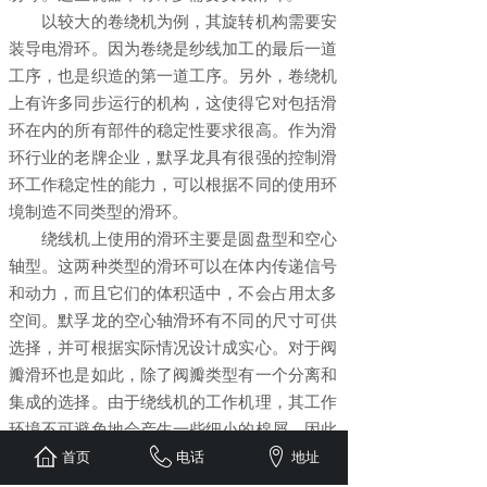
以较大的卷绕机为例，其旋转机构需要安
装导电滑环。因为卷绕是纱线加工的最后一道
工序，也是织造的第一道工序。另外，卷绕机
上有许多同步运行的机构，这使得它对包括滑
环在内的所有部件的稳定性要求很高。作为滑
环行业的老牌企业，默孚龙具有很强的控制滑
环工作稳定性的能力，可以根据不同的使用环
境制造不同类型的滑环。
绕线机上使用的滑环主要是圆盘型和空心
轴型。这两种类型的滑环可以在体内传递信号
和动力，而且它们的体积适中，不会占用太多
空间。默孚龙的空心轴滑环有不同的尺寸可供
选择，并可根据实际情况设计成实心。对于阀
瓣滑环也是如此，除了阀瓣类型有一个分离和
集成的选择。由于绕线机的工作机理，其工作
环境不可避免地会产生一些细小的棉屑，因此
没有防护结构的开口圆盘滑环是不合适的。
首页
电话
地址
默孚龙科技空心轴滑环和盘式滑环最明显