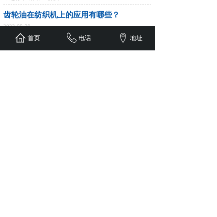
齿轮油在纺织机上的应用有哪些？
2022-09-29
轮油在纺织机上的应用有哪些？从开口、引纬、打纬、卷
首页
电话
地址
曲、送经等机构到机架、起动、保护、制动等。纺织印染
是我国的传统行业，自......
全自动纺织机在导电滑环的应用
2022-09-29
中国的纺织业是世界上最成熟的，今天，当所有行业都高
度自动化时，自动纺织机械的使用也已经非常普遍。导电
滑环作为机电一体化设......
1
上一页
下一页
共 8 条 共 2 页
版权所有
© 温州俪莱智能装备有限公司
浙ICP备2022028722号-1